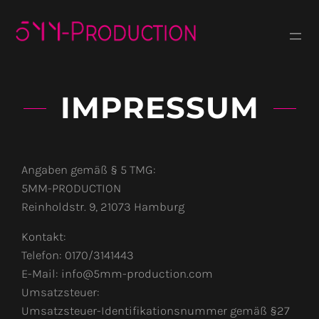
Zum
Inhalt
springen
IMPRESSUM
Angaben gemäß § 5 TMG:
5MM-PRODUCTION
Reinholdstr. 9, 21073 Hamburg
Kontakt:
Telefon: 0170/3141443
E-Mail: info@5mm-production.com
Umsatzsteuer:
Umsatzsteuer-Identifikationsnummer gemäß §27